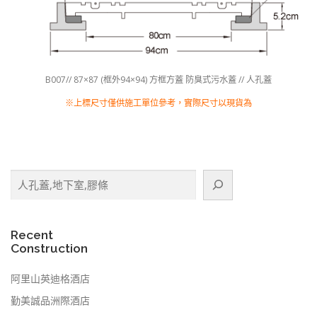
B007// 87×87 (框外94×94) 方框方蓋 防臭式污水蓋 // 人孔蓋
※上標尺寸僅供施工單位參考，實際尺寸以現貨為
搜
尋
Recent
Construction
阿里山英迪格酒店
勤美誠品洲際酒店