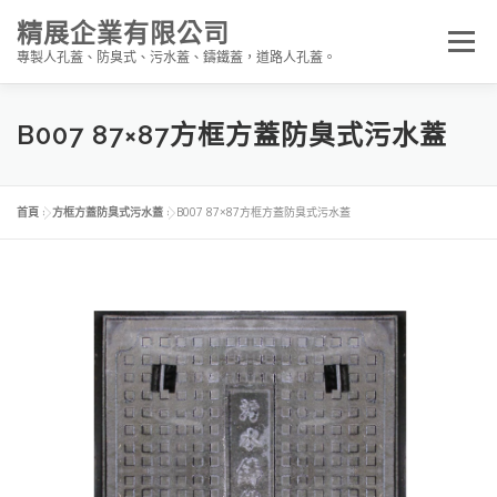
跳
精展企業有限公司
至
選單
主
專製人孔蓋、防臭式、污水蓋、鑄鐵蓋，道路人孔蓋。
要
內
容
圓框圓蓋
方框圓蓋
方框方蓋
電信手孔
B007 87×87方框方蓋防臭式污水蓋
道路人孔
首頁
»
方框方蓋防臭式污水蓋
»
B007 87×87方框方蓋防臭式污水蓋